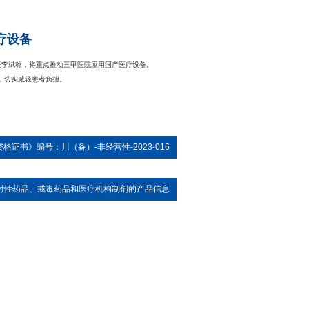
疗设备
任李斌称，将重点推动三甲医院应用国产医疗设备。
，切实减轻患者负担。
证书》编号：川（备）-非经营性-2023-016
射性药品、戒毒药品和医疗机构制剂的产品信息