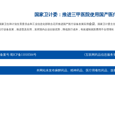
国家卫计委：推进三甲医院使用国产医
会议
家卫生和计划生育委员会和工业信息化部联合召开推进国产医疗设备发展应用
。国家卫计委主
医疗设备发展，推进普及应用，发挥国内企业比较优势，降低医疗成本，有效遏制就医费用不合理增长
 备案号:
蜀ICP备11018584号
《互联网药品信息服务资格
本网站未发布麻醉药品、精神药品、医疗用毒性药品、放