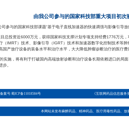
由我公司参与的国家科技部重大项目初次
参与的国家科技部课题“基于电子直线加速器的快速调强与影像引导放疗
总投资近6000万元，获得国家科技支撑计划专项支持经费1776万元
疗（IMRT）技术、影像引导（IGRT）技术和加速器数字化控制技术等
高国产放疗设备的装备水平和治疗水平，大大降低肿瘤诊断治疗的医疗费
实施，将有利于打破国内高端放射诊断和治疗设备长期依赖进口的局面
进步。
 备案号:
蜀ICP备11018584号
《互联网药品信息服务资格
本网站未发布麻醉药品、精神药品、医疗用毒性药品、放